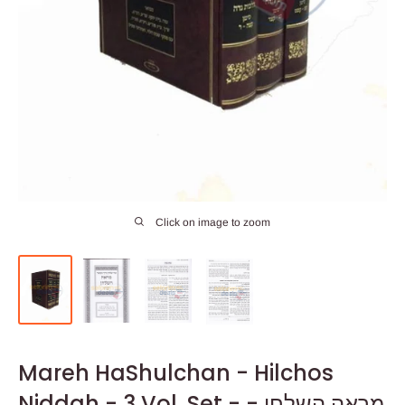
Click on image to zoom
Mareh HaShulchan - Hilchos
Niddah - 3 Vol. Set - מראה השלחן -