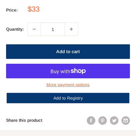
Sale
$33
Price:
price
Quantity:
Add to cart
More payment options
Add to Registry
Share this product